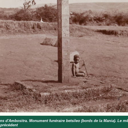
ns d'Ambositra. Monument funéraire betsileo (bords de la Mania). Le m
 précédent