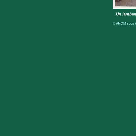
Un lambame
© ANOM sous ré