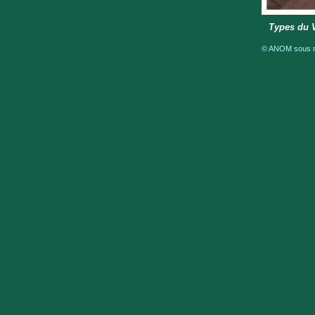
Types du 
© ANOM sous ré