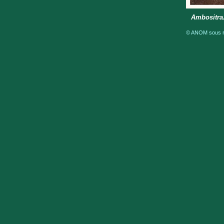
Ambositra.
© ANOM sous ré