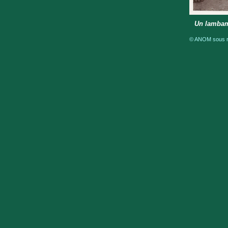
Un lambame
© ANOM sous ré