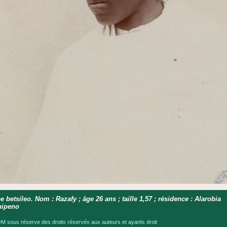
e betsileo. Nom : Razafy ; âge 26 ans ; taille 1,57 ; résidence : Alarobia
hipeno
 sous réserve des droits réservés aux auteurs et ayants droit