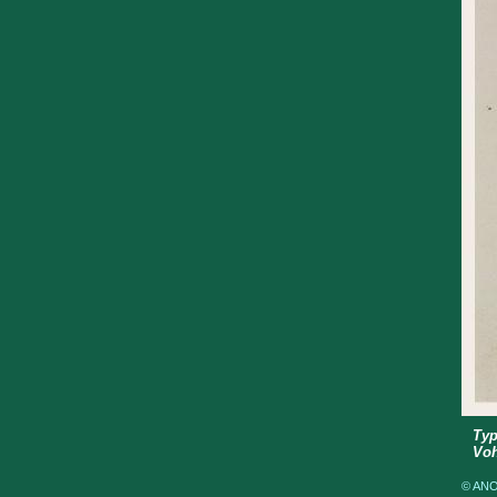
Typ
Vo
© ANOM