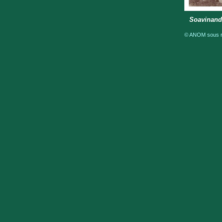
Soavinandr
© ANOM sous ré