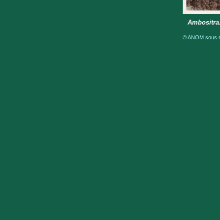
Ambositra.
© ANOM sous ré