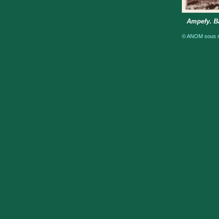
Ampefy. Ba
© ANOM sous ré