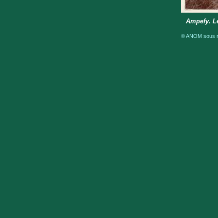
Ampefy. Le
© ANOM sous ré