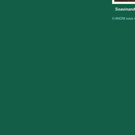
Soavinandr
© ANOM sous ré