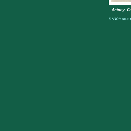
Antoby. C
© ANOM sous ré