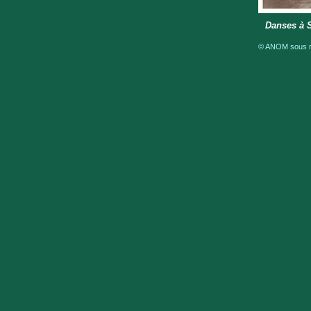
Danses à 
© ANOM sous ré