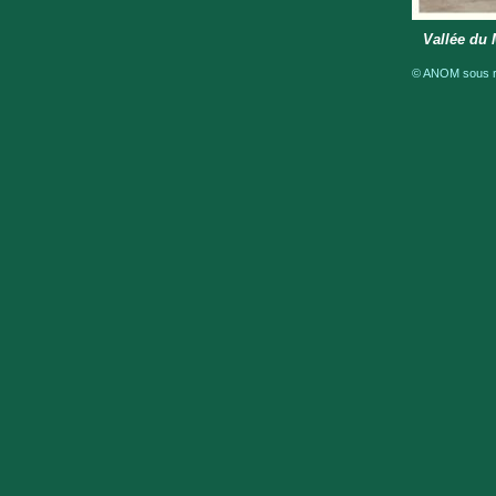
Vallée du 
© ANOM sous ré