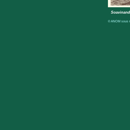
Soavinandr
© ANOM sous ré