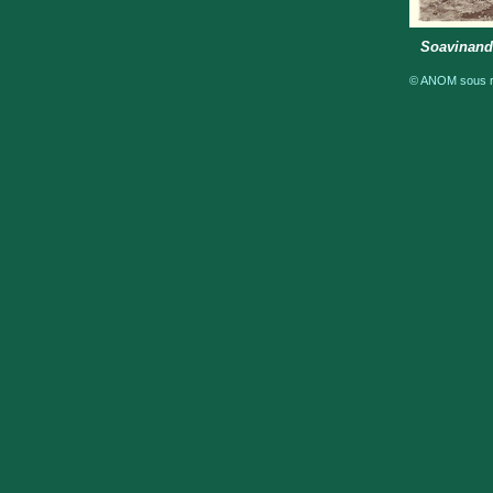
Soavinandr
© ANOM sous ré