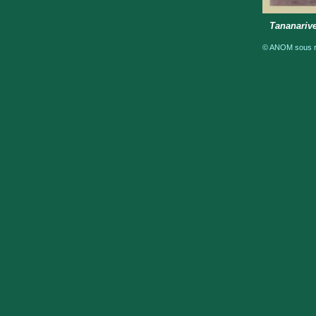
Tananarive
© ANOM sous ré