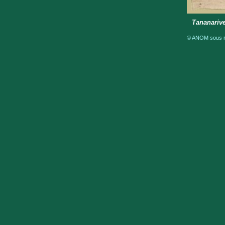
Tananarive
© ANOM sous ré