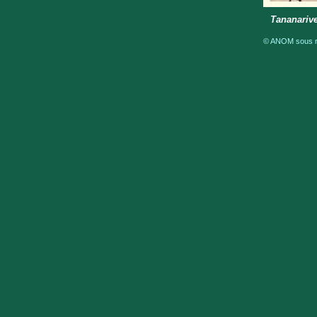
Tananariv
© ANOM sous ré