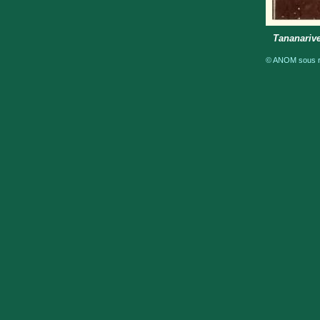
Tananarive
© ANOM sous ré