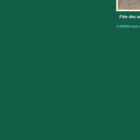
Fête des e
© ANOM sous ré