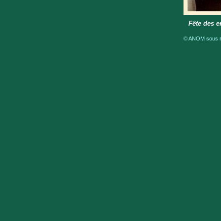
Fête des e
© ANOM sous ré