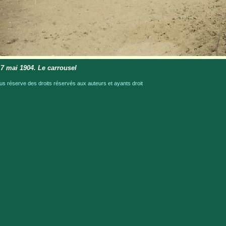
 7 mai 1904. Le carrousel
 réserve des droits réservés aux auteurs et ayants droit