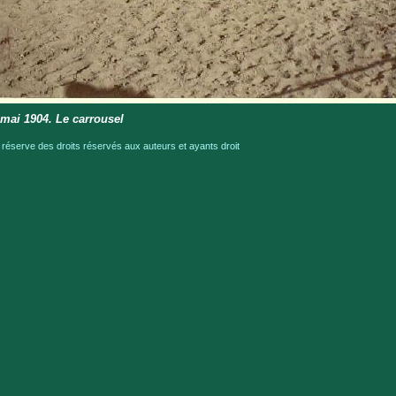
 mai 1904. Le carrousel
serve des droits réservés aux auteurs et ayants droit