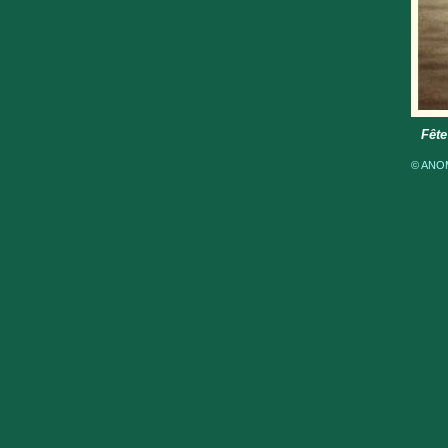
Fête
© ANOM 