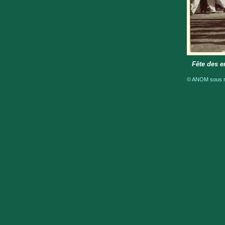
Fête des e
© ANOM sous ré