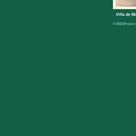
Villa de M
© ANOM sous ré