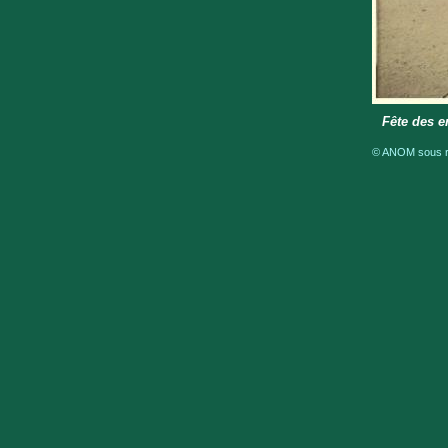
Fête des e
© ANOM sous ré