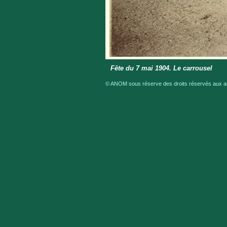
Fête du 7 mai 1904. Le carrousel
© ANOM sous réserve des droits réservés aux aut