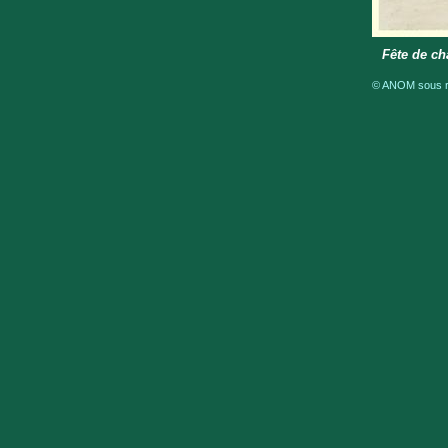
Fête de ch
© ANOM sous ré