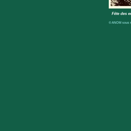
Fête des e
© ANOM sous ré