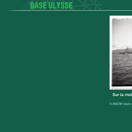
Sur la rivi
© ANOM sous ré