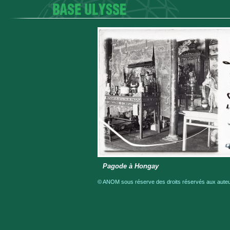
Pagode à Hongay
© ANOM sous réserve des droits réservés aux auteur