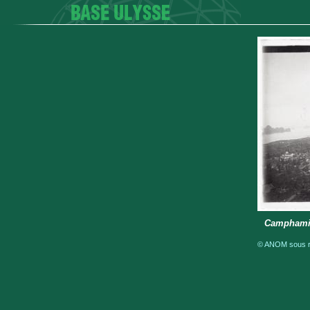
Camphami
© ANOM sous ré