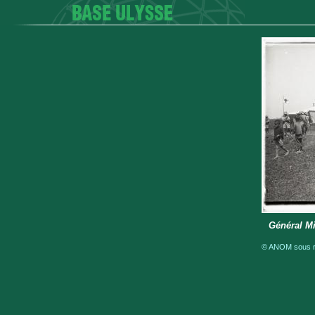
Général Mi
© ANOM sous ré