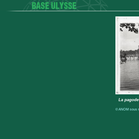
La pagode 
© ANOM sous ré