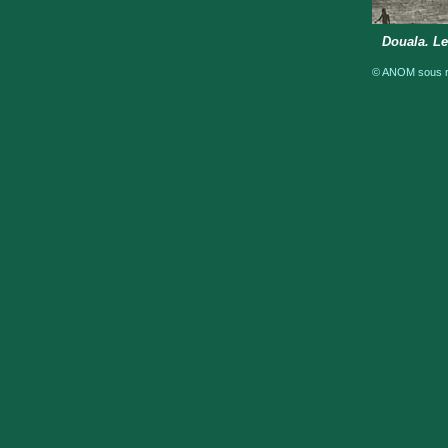
Douala. Le
© ANOM sous ré