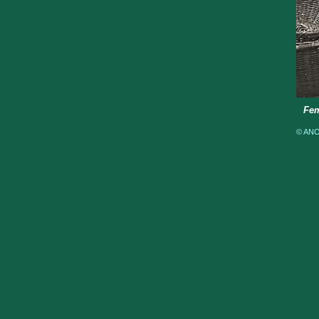
Fem
© ANOM