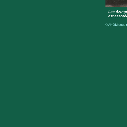
Lac Azingo
est essoré
© ANOM sous ré