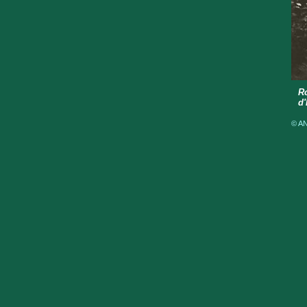
Ro
d'
© AN