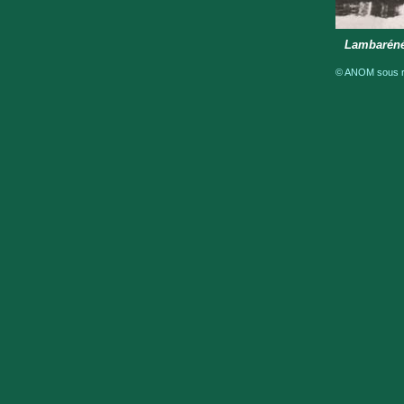
Lambaréné
© ANOM sous ré