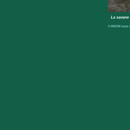
La savane 
© ANOM sous ré