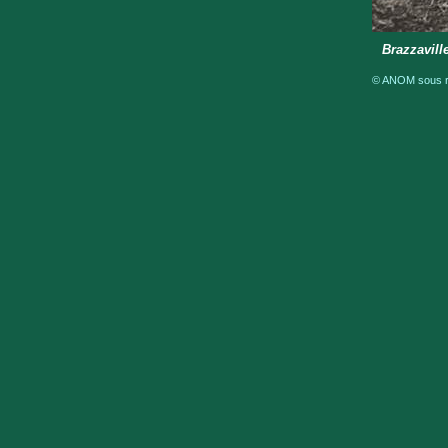
Brazzavill
© ANOM sous ré