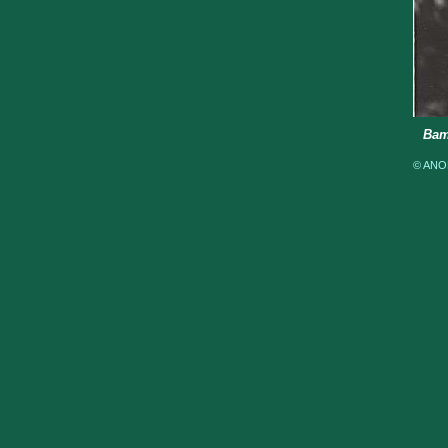
Bam
© ANOM