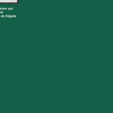
aises qui
ler
 de frégate