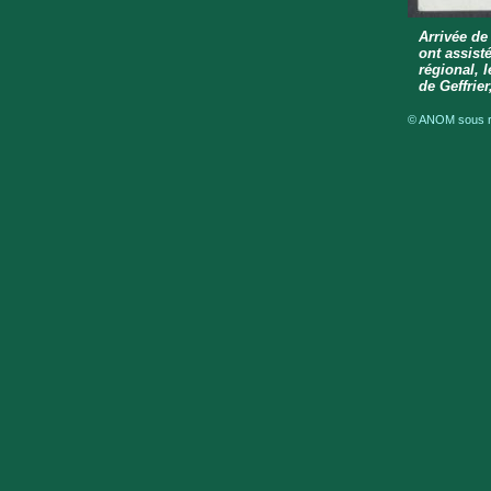
Arrivée de
ont assist
régional, 
de Geffrie
© ANOM sous ré