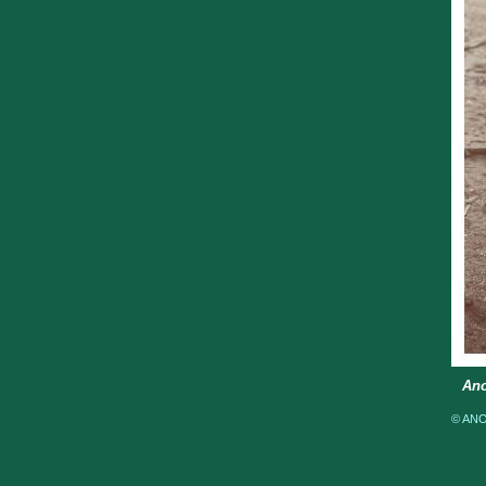
Ano
© ANOM