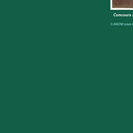
Concours 
© ANOM sous ré