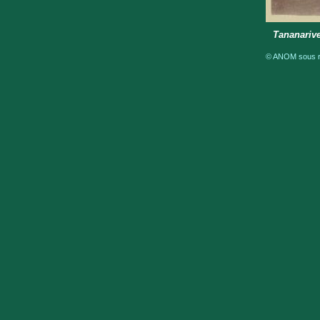
Tananarive
© ANOM sous ré