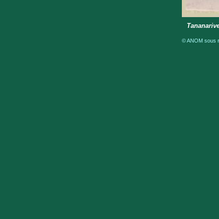
Tananarive
© ANOM sous ré