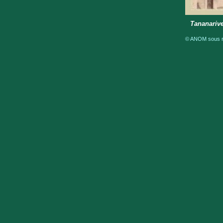
Tananarive
© ANOM sous ré